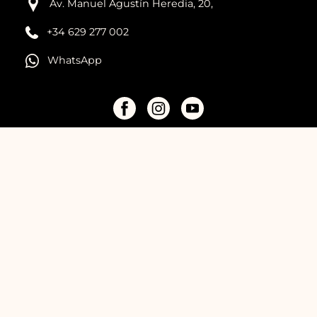
Av. Manuel Agustín Heredia, 20,
+34 629 277 002
WhatsApp
Términos
Privacidad
Cookies
escaPark escape room Málaga © 2026 All rights