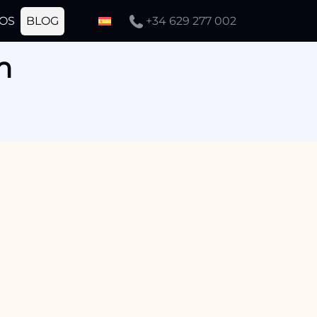
OS
BLOG
+34 629 277 002
m