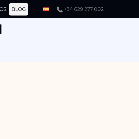
OS
BLOG
+34 629 277 002
l