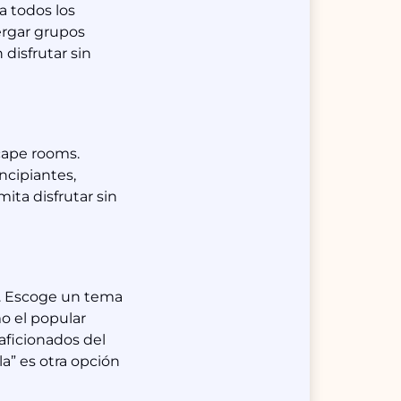
a todos los
ergar grupos
disfrutar sin
cape rooms.
ncipiantes,
ta disfrutar sin
l. Escoge un tema
mo el popular
aficionados del
a” es otra opción