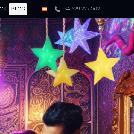
OS
BLOG
+34 629 277 002