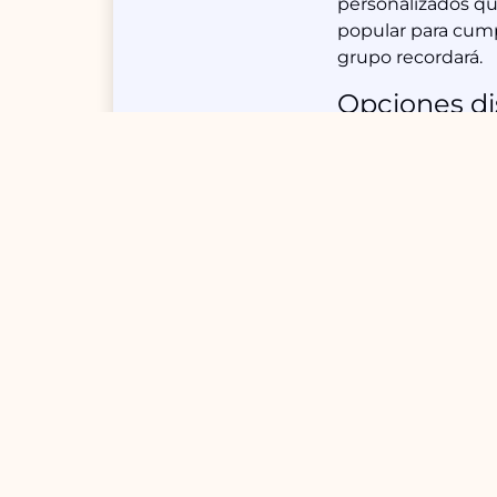
personalizados qu
popular para cum
grupo recordará.
Opciones di
Específicamente e
ideales para grupo
detalle los hace 
Paralela», cuenta
grupos. Se recomi
cuál se adapta me
Conclusión
Los escape rooms 
eventos. Al conside
opiniones de otros
las increíbles op
para tu próximo e