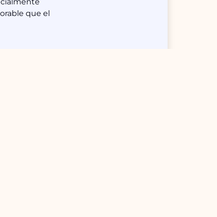
ecialmente
orable que el
de escape rooms
 y atención al
y «Dimensión
 y tamaños de
opciones y ver
r fiestas y
tica y las
o olvides explorar
r un escape room
compañeros de