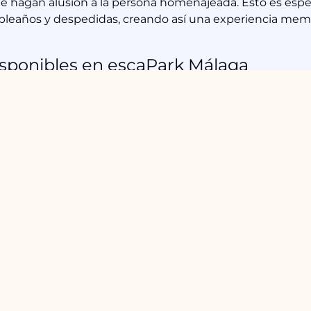
e hagan alusión a la persona homenajeada. Esto es esp
pleaños y despedidas, creando así una experiencia mem
sponibles en escaPark Málaga
n Málaga, escaPark se destaca al ofrecer una variedad 
s grandes y eventos especiales. Su enfoque en el cliente
una opción excelente. Además de «Misión Harry Potter» 
n con otras salas que se adaptan a distintas necesidades
enda contactar directamente para discutir las distintas 
jor a tu evento.
son una opción emocionante y entretenida para organiza
rar la capacidad del grupo, el nivel de dificultad, la temá
 clientes, podrás seleccionar el escape room perfecto. N
ciones que ofrece escaPark en Málaga. Anímate a reserva
vento y crea recuerdos inolvidables con tus amigos o 