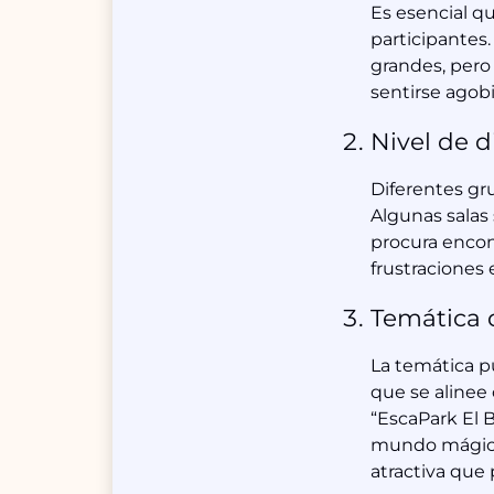
Es esencial qu
participantes
grandes, pero
sentirse agob
Nivel de d
Diferentes gr
Algunas salas 
procura encon
frustraciones 
Temática 
La temática p
que se alinee 
“EscaPark El B
mundo mágico 
atractiva que 