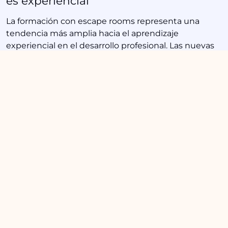
es experiencial
La formación con escape rooms representa una
tendencia más amplia hacia el aprendizaje
experiencial en el desarrollo profesional. Las nuevas
generaciones de trabajadores, acostumbradas a
experiencias interactivas y gamificadas, responden
mejor a metodologías que les permiten aprender
haciendo en lugar de escuchando pasivamente.
Esta modalidad también responde a la necesidad de
desarrollar habilidades blandas que la
automatización no puede replicar. Mientras la
inteligencia artificial asume tareas técnicas
rutinarias, las competencias laborales humanas
como creatividad, colaboración compleja y liderazgo
adaptativo se vuelven más valiosas. Los escape
rooms proporcionan un gimnasio perfecto para
ejercitar precisamente estas capacidades.