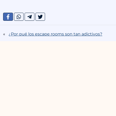
«
¿Por qué los escape rooms son tan adictivos?
Cómo afecta el escape room a la comunicación
»
de pareja
Av. Manuel Agustín Heredia, 20,
+34 629 277 002
WhatsApp