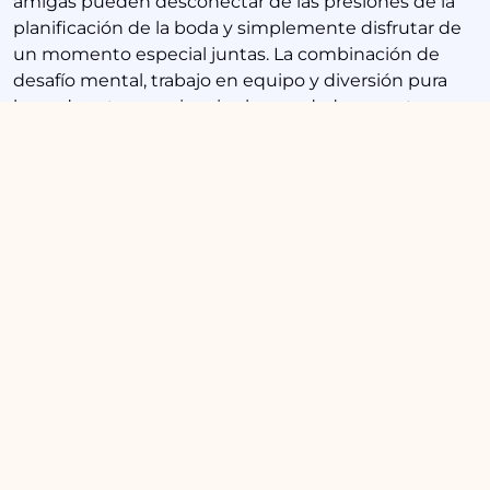
amigas pueden desconectar de las presiones de la
planificación de la boda y simplemente disfrutar de
un momento especial juntas. La combinación de
desafío mental, trabajo en equipo y diversión pura
hace de esta experiencia algo verdaderamente
memorable.
Si buscas una forma original y emocionante de
celebrar tu despedida de soltera en Málaga, no
dudes en considerar escaPark como tu destino. Con
sus múltiples temáticas, instalaciones de primera
calidad y enfoque personalizado, garantiza una
experiencia que tú y tus amigas recordarán para
siempre. ¡Reserva tu aventura hoy y prepárate para
vivir una despedida de soltera como ninguna otra!